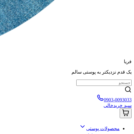
فریا
یک قدم نزدیکتر به پوستی سالم
0903-0093033
سبد خرید
خالی
محصولات پوستی