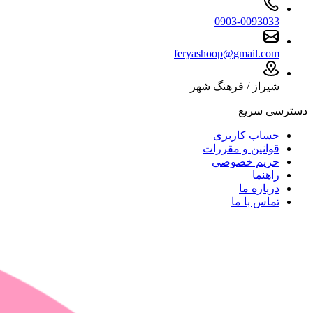
0903-0093033
feryashoop@gmail.com
شیراز / فرهنگ شهر
دسترسی سریع
حساب کاربری
قوانین و مقررات
حریم خصوصی
راهنما
درباره ما
تماس با ما