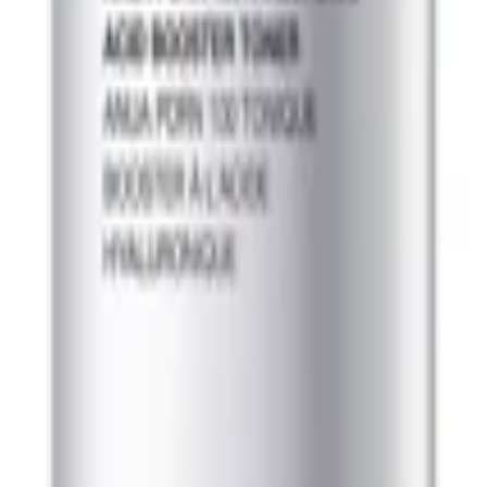
 پوشک نوزاد، آفتاب سوختگی، ادرار سوختگی، ترک لب، ترک در ناحیه نو
هرگونه قارچ و عفونت در محل زخم جلوگیری میکند. نکته ای که باید به 
ایر قسمت های بدن میسوزد و تیره میشود.