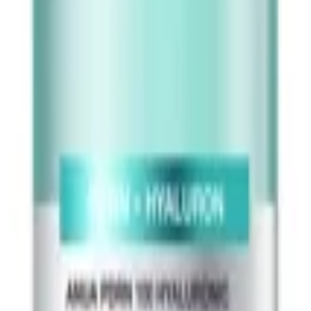
ل آن است که به فرمول اجازه می دهد تا به لایه های عمیق تر پوست ن
پوست به طور موثرتری از مواد مغذی بهره مند شود.VT – Reedle Shot 100 به عنوان یک محصول غیر ک