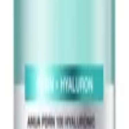
 شما برای مبارزه با چین و چروک، پف و حلقه های تیره است.این سرم دور چشم نه
 پوست نازک و حساس اطراف چشم، سرم چشم اکسیس وای به لطف فناو